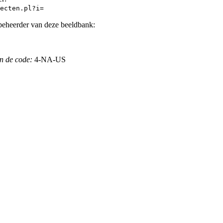
ecten.pl?i=
beheerder van deze beeldbank:
n de code:
4-NA-US