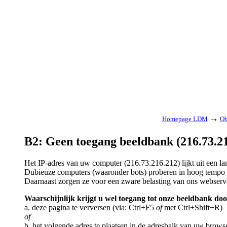
→
Homepage LDM
Ob
B2: Geen toegang beeldbank (216.73.21
Het IP-adres van uw computer (216.73.216.212) lijkt uit een 
Dubieuze computers (waaronder bots) proberen in hoog tempo a
Daarnaast zorgen ze voor een zware belasting van ons webserv
Waarschijnlijk krijgt u wel toegang tot onze beeldbank doo
a. deze pagina te verversen (via: Ctrl+F5
of
met Ctrl+Shift+R)
of
b. het volgende adres te plaatsen in de adresbalk van uw brows